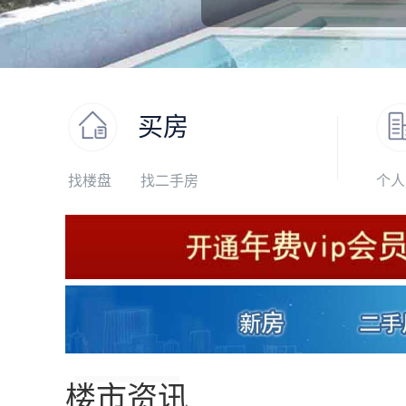
买房
找楼盘
找二手房
个人
楼市资讯